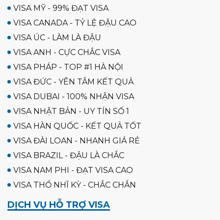
VISA MỸ - 99% ĐẠT VISA
VISA CANADA - TỶ LỆ ĐẬU CAO
VISA ÚC - LÀM LÀ ĐẬU
VISA ANH - CỰC CHẮC VISA
VISA PHÁP - TOP #1 HÀ NỘI
VISA ĐỨC - YÊN TÂM KẾT QUẢ
VISA DUBAI - 100% NHẬN VISA
VISA NHẬT BẢN - UY TÍN SỐ 1
VISA HÀN QUỐC - KẾT QUẢ TỐT
VISA ĐÀI LOAN - NHANH GIÁ RẺ
VISA BRAZIL - ĐẬU LÀ CHẮC
VISA NAM PHI - ĐẠT VISA CAO
VISA THỔ NHĨ KỲ - CHẮC CHẮN
DỊCH VỤ HỖ TRỢ VISA