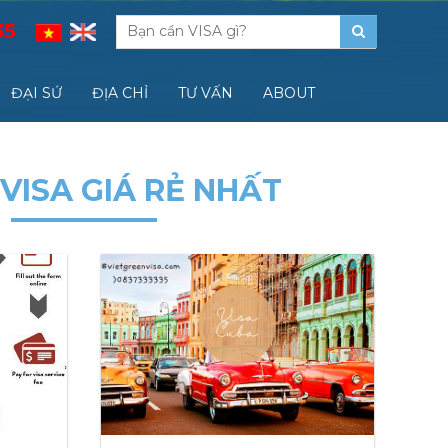
35
ĐẠI SỨ
ĐỊA CHỈ
TƯ VẤN
ABOUT
 VISA GIÁ RẺ NHẤT