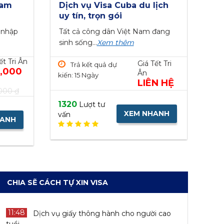
Nam
 trọn
Dịch vụ Visa Cuba du lịch
Đặt lịch hẹn phỏng vấn visa
Là
Xi
 Minh
uy tín, trọn gói
Đức
tín
uy
ể nhập
00 đ
Tất cả công dân Việt Nam đang
Giá ngày thường: 550,000 đ - Giá
Gi
BẢ
sinh sống...
khuyến...
Xem thêm
Xem thêm
- Gi
LÀ
ết Tri Ân
Giá Tết Tri Ân
t Tri Ân
Giá Tết Tri
Trả kết quả dự
Trả kết quả dự
,000
350,000
0,000
Ân
kiến: 15 Ngày
kiến
kiế
kiến: 1 Ngày
₫
LIÊN HỆ
Viet Green Visa
000 ₫
550,000 ₫
,000 ₫
1320
Lượt tư
2081
Lượt tư
14
20
XEM NHANH
vấn
HANH
XEM NHANH
vấn
HANH
vấn
vấ
CHIA SẼ CÁCH TỰ XIN VISA
11:48
Dịch vụ giấy thông hành cho người cao
tuổi