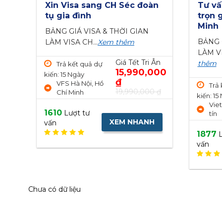
àn
Tư vấn xin Visa Costa Rica
Tư vấ
trọn gói tại Hà Nội, Hồ Chí
công t
Minh
nhan
BẢNG GIÁ VISA & THỜI GIAN
Giá n
LÀM VISA COSTA RICA...
Xem
...
Xem
 Ân
thêm
000
Trả
kiến: 15
Trả kết quả dự
Giá Tết Tri
0 ₫
Viet
kiến: 15 Ngày
Ân
tín
Viet Green Visa uy
LIÊN HỆ
tín
H
1338
L
vấn
1877
Lượt tư
XEM NHANH
vấn
Chưa có dữ liệu