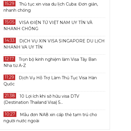
15:29
Thủ tục xin visa du lịch Cuba: Đơn giản,
nhanh chóng
15:05
VISA ĐIỆN TỬ VIỆT NAM UY TÍN VÀ
NHANH CHÓNG
14:33
DỊCH VỤ XIN VISA SINGAPORE DU LỊCH
NHANH VA UY TÍN
12:17
Trọn bộ kinh nghiệm làm Visa Tây Ban
Nha từ A-Z
11:29
Dịch Vụ Hỗ Trợ Làm Thủ Tục Visa Hàn
Quốc
21:38
10 Lợi ích khi sở hữu visa DTV
(Destination Thailand Visa) 5...
10:27
Mẫu đơn NA8 xin cấp thẻ tạm trú cho
người nước ngoài