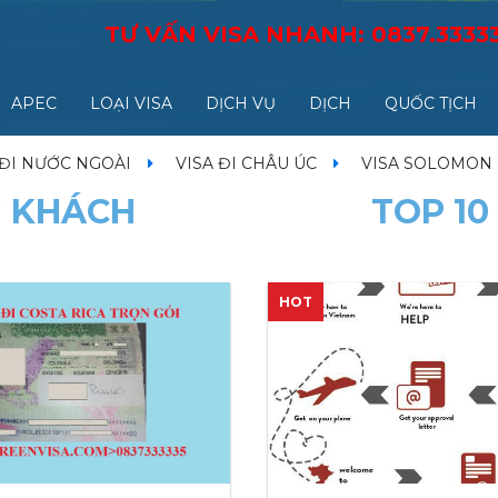
TƯ VẤN VISA NHANH:
0837.3333
APEC
LOẠI VISA
DỊCH VỤ
DỊCH
QUỐC TỊCH
 ĐI NƯỚC NGOÀI
VISA ĐI CHÂU ÚC
VISA SOLOMON
G KHÁCH
TOP 10
HOT
HOT