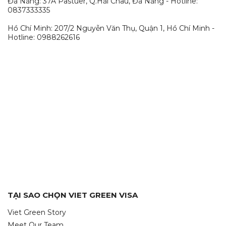
Đà Nẵng: 37A Pastuer, Q.Hải Châu, Đà Nẵng - Hotline:
0837333335
Hồ Chí Minh: 207/2 Nguyễn Văn Thụ, Quận 1, Hồ Chí Minh -
Hotline: 0988262616
TẠI SAO CHỌN VIET GREEN VISA
Viet Green Story
Meet Our Team