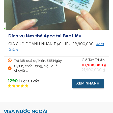
Dịch vụ làm thẻ Apec tại Bạc Liêu
GIÁ CHO DOANH NHÂN BẠC LIÊU: 18,900,000...
Xem
thêm
Giá Tết Tri Ân
Trả kết quả dự kiến: 365 Ngày
18,900,000 ₫
Uy tín, chất lượng, hiệu quả,
21,900,000 ₫
chuyên...
1290
Lượt tư vấn
XEM NHANH
VISA NƯỚC NGOÀI