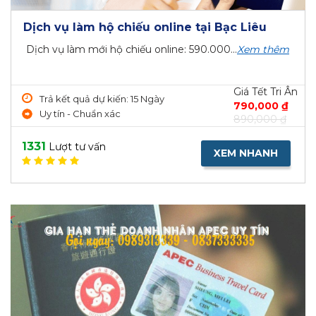
Dịch vụ làm hộ chiếu online tại Bạc Liêu
Dịch vụ làm mới hộ chiếu online: 590.000...
Xem thêm
Giá Tết Tri Ân
Trả kết quả dự kiến: 15 Ngày
790,000 ₫
Uy tín - Chuẩn xác
890,000 ₫
1331
Lượt tư vấn
XEM NHANH