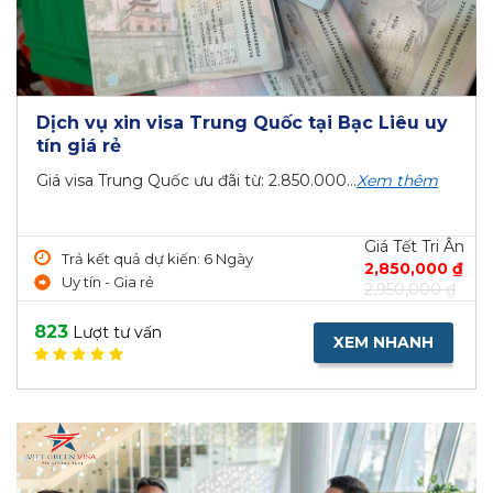
Dịch vụ xin visa Trung Quốc tại Bạc Liêu uy
tín giá rẻ
Giá visa Trung Quốc ưu đãi từ: 2.850.000...
Xem thêm
Giá Tết Tri Ân
Trả kết quả dự kiến: 6 Ngày
2,850,000 ₫
Uy tín - Gia rẻ
2,950,000 ₫
823
Lượt tư vấn
XEM NHANH