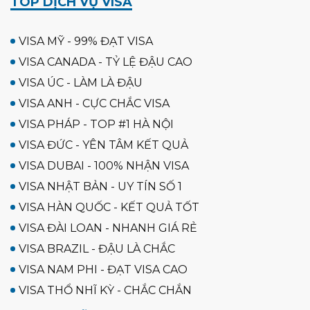
TOP DỊCH VỤ VISA
VISA MỸ - 99% ĐẠT VISA
VISA CANADA - TỶ LỆ ĐẬU CAO
VISA ÚC - LÀM LÀ ĐẬU
VISA ANH - CỰC CHẮC VISA
VISA PHÁP - TOP #1 HÀ NỘI
VISA ĐỨC - YÊN TÂM KẾT QUẢ
VISA DUBAI - 100% NHẬN VISA
VISA NHẬT BẢN - UY TÍN SỐ 1
VISA HÀN QUỐC - KẾT QUẢ TỐT
VISA ĐÀI LOAN - NHANH GIÁ RẺ
VISA BRAZIL - ĐẬU LÀ CHẮC
VISA NAM PHI - ĐẠT VISA CAO
VISA THỔ NHĨ KỲ - CHẮC CHẮN