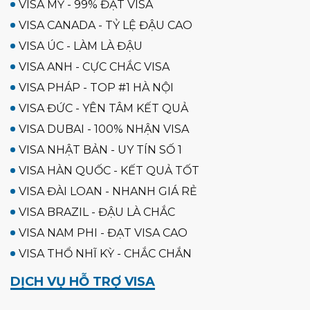
VISA MỸ - 99% ĐẠT VISA
VISA CANADA - TỶ LỆ ĐẬU CAO
VISA ÚC - LÀM LÀ ĐẬU
VISA ANH - CỰC CHẮC VISA
VISA PHÁP - TOP #1 HÀ NỘI
VISA ĐỨC - YÊN TÂM KẾT QUẢ
VISA DUBAI - 100% NHẬN VISA
VISA NHẬT BẢN - UY TÍN SỐ 1
VISA HÀN QUỐC - KẾT QUẢ TỐT
VISA ĐÀI LOAN - NHANH GIÁ RẺ
VISA BRAZIL - ĐẬU LÀ CHẮC
VISA NAM PHI - ĐẠT VISA CAO
VISA THỔ NHĨ KỲ - CHẮC CHẮN
DỊCH VỤ HỖ TRỢ VISA