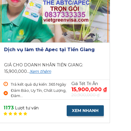
Dịch vụ làm thẻ Apec tại Tiền Giang
GIÁ CHO DOANH NHÂN TIỀN GIANG:
15,900,000...
Xem thêm
Giá Tết Tri Ân
Trả kết quả dự kiến: 365 Ngày
15,900,000 ₫
Đảm Bảo, Uy Tín, Chất Lượng,
20,900,000 ₫
Đảm...
1173
Lượt tư vấn
XEM NHANH