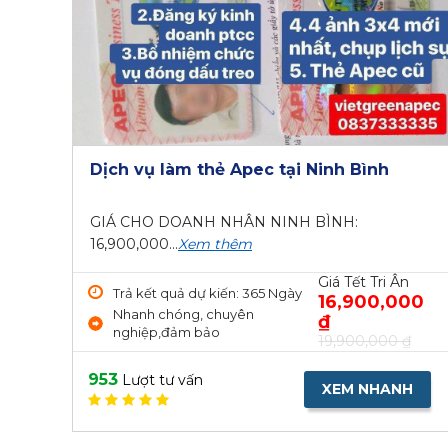
Dịch vụ làm thẻ Apec tại Ninh Bình
GIÁ CHO DOANH NHÂN NINH BÌNH:
16,900,000...
Xem thêm
Giá Tết Tri Ân
Trả kết quả dự kiến: 365 Ngày
16,900,000
Nhanh chóng, chuyên
₫
nghiệp,đảm bảo
19,900,000 ₫
953
Lượt tư vấn
XEM NHANH