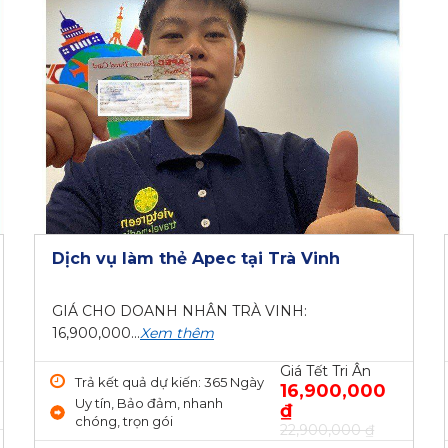
Dịch vụ làm thẻ Apec tại Trà Vinh
GIÁ CHO DOANH NHÂN TRÀ VINH:
16,900,000...
Xem thêm
Giá Tết Tri Ân
Trả kết quả dự kiến: 365 Ngày
16,900,000
Uy tín, Bảo đảm, nhanh
₫
chóng, trọn gói
22,900,000 ₫