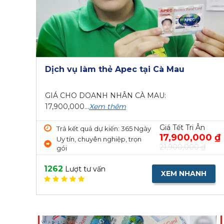
Dịch vụ làm thẻ Apec tại Cà Mau
GIÁ CHO DOANH NHÂN CÀ MAU:
17,900,000...
Xem thêm
Giá Tết Tri Ân
Trả kết quả dự kiến: 365 Ngày
17,900,000 ₫
Uy tín, chuyên nghiệp, trọn
21,900,000 ₫
gói
1262
Lượt tư vấn
XEM NHANH