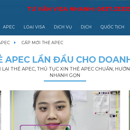
TƯ VẤN VISA NHANH:
0837.3333
APEC
LOẠI VISA
DỊCH VỤ
DỊCH
QUỐC TỊCH
APEC
CẤP MỚI THẺ APEC
Ẻ APEC LẦN ĐẦU CHO DOAN
M LẠI THẺ APEC, THỦ TỤC XIN THẺ APEC CHUẨN, HƯỚ
NHANH GỌN