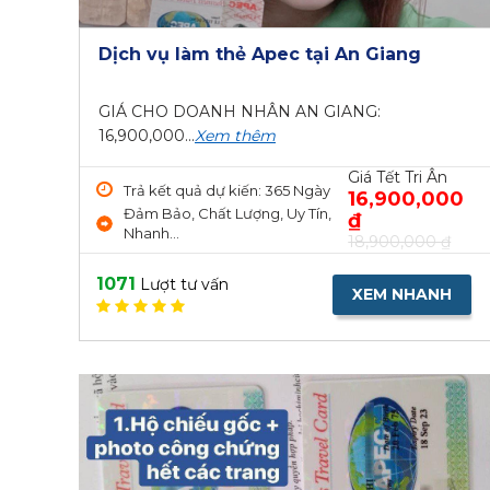
Dịch vụ làm thẻ Apec tại An Giang
GIÁ CHO DOANH NHÂN AN GIANG:
16,900,000...
Xem thêm
Giá Tết Tri Ân
Trả kết quả dự kiến: 365 Ngày
16,900,000
Đảm Bảo, Chất Lượng, Uy Tín,
₫
Nhanh...
18,900,000 ₫
1071
Lượt tư vấn
XEM NHANH