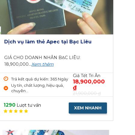
Dịch vụ làm thẻ Apec tại Bạc Liêu
GIÁ CHO DOANH NHÂN BẠC LIÊU:
18,900,000...
Xem thêm
Giá Tết Tri Ân
Trả kết quả dự kiến: 365 Ngày
18,900,000
Uy tín, chất lượng, hiệu quả,
₫
chuyên...
21,900,000 ₫
1290
Lượt tư vấn
XEM NHANH