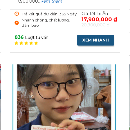
17,900,000...
Xem thêm
Giá Tết Tri Ân
Trả kết quả dự kiến: 365 Ngày
17,900,000 ₫
Nhanh chóng, chất lượng,
20,900,000 ₫
đảm bảo
836
Lượt tư vấn
XEM NHANH