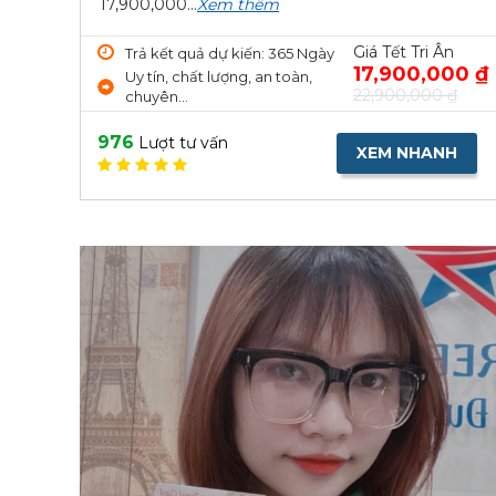
17,900,000...
Xem thêm
Giá Tết Tri Ân
Trả kết quả dự kiến: 365 Ngày
17,900,000 ₫
Uy tín, chất lượng, an toàn,
22,900,000 ₫
chuyên...
976
Lượt tư vấn
XEM NHANH