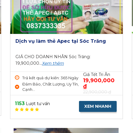
Dịch vụ làm thẻ Apec tại Sóc Trăng
GIÁ CHO DOANH NHÂN Sóc Trăng:
19,900,000...
Xem thêm
Giá Tết Tri Ân
Trả kết quả dự kiến: 365 Ngày
19,900,000
Đảm Bảo, Chât Lượng, Uy Tín,
₫
Cạnh...
22,900,000 ₫
1153
Lượt tư vấn
XEM NHANH