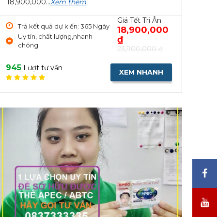
18,900,000...
Xem thêm
Giá Tết Tri Ân
Trả kết quả dự kiến: 365 Ngày
18,900,000
Uy tín, chất lượng,nhanh
₫
chóng
23,900,000 ₫
945
Lượt tư vấn
XEM NHANH