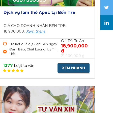
Dịch vụ làm thẻ Apec tại Bến Tre
GIÁ CHO DOANH NHÂN BẾN TRE:
18,900,000...
Xem thêm
Giá Tết Tri Ân
Trả kết quả dự kiến: 365 Ngày
18,900,000
Đảm Bảo, Chất Lượng, Uy Tín,
₫
Tiết...
21,900,000 ₫
1277
Lượt tư vấn
XEM NHANH