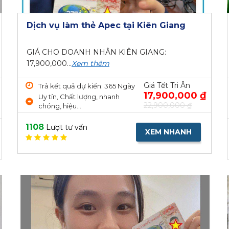
Dịch vụ làm thẻ Apec tại Kiên Giang
GIÁ CHO DOANH NHÂN KIÊN GIANG:
17,900,000...
Xem thêm
Giá Tết Tri Ân
Trả kết quả dự kiến: 365 Ngày
17,900,000 ₫
Uy tín, Chất lượng, nhanh
22,900,000 ₫
chóng, hiệu...
1108
Lượt tư vấn
XEM NHANH