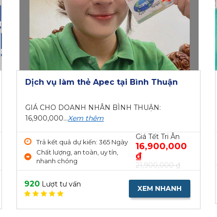
Dịch vụ làm thẻ Apec tại Bình Thuận
GIÁ CHO DOANH NHÂN BÌNH THUẬN:
16,900,000...
Xem thêm
Giá Tết Tri Ân
Trả kết quả dự kiến: 365 Ngày
16,900,000
Chất lượng, an toàn, uy tín,
₫
nhanh chóng
21,900,000 ₫
920
Lượt tư vấn
XEM NHANH