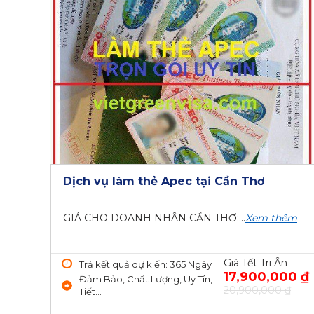
Dịch vụ làm thẻ Apec tại Cần Thơ
GIÁ CHO DOANH NHÂN CẦN THƠ:...
Xem thêm
Giá Tết Tri Ân
Trả kết quả dự kiến: 365 Ngày
17,900,000 ₫
Đảm Bảo, Chất Lượng, Uy Tín,
20,900,000 ₫
Tiết...