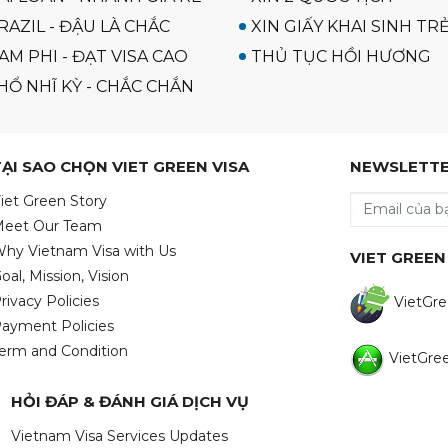
RAZIL - ĐẬU LÀ CHẮC
XIN GIẤY KHAI SINH TR
AM PHI - ĐẠT VISA CAO
THỦ TỤC HỒI HƯƠNG
HỔ NHĨ KỲ - CHẮC CHẮN
TẠI SAO CHỌN VIET GREEN VISA
NEWSLETT
iet Green Story
eet Our Team
hy Vietnam Visa with Us
VIET GREEN
oal, Mission, Vision
rivacy Policies
VietGre
ayment Policies
erm and Condition
VietGree
HỎI ĐÁP & ĐÁNH GIÁ DỊCH VỤ
Vietnam Visa Services Updates