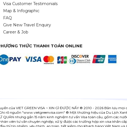
Visa Customer Testimonials
Map & Infographic
FAQ
Give New Travel Enquiry
Career & Job
PHƯƠNG THỨC THANH TOÁN ONLINE
uyền của
VIET GREEN VISA ~ XIN GÌ ĐƯỢC NẤY
® 2010 - 2026 Bản lưu mọi 
Ghi rõ nguồn "www.
vietgreenvisa.com
" ® Một thương hiệu của Du Lịch Xan
SỨ QUÁN nhưng gần 15 năm kinh nghiệm tư vấn Visa toàn cầu, gồm các nướ
hân viên tư vấn chuyên nghiệp, xử lý được các trường hợp xin visa khẩn cấp, 
 địa chỉ tín nhiệm, yêu thích, an toàn, tiết kiệm cho Khách hàng Việt Nam và 