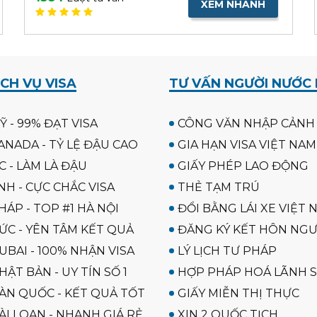
XEM NHANH
CH VỤ VISA
TƯ VẤN NGƯỜI NƯỚC
Ỹ - 99% ĐẠT VISA
CÔNG VĂN NHẬP CẢNH
ANADA - TỶ LỆ ĐẬU CAO
GIA HẠN VISA VIỆT NAM
C - LÀM LÀ ĐẬU
GIẤY PHÉP LAO ĐỘNG
NH - CỰC CHẮC VISA
THẺ TẠM TRÚ
HÁP - TOP #1 HÀ NỘI
ĐỔI BẰNG LÁI XE VIỆT 
ĐỨC - YÊN TÂM KẾT QUẢ
ĐĂNG KÝ KẾT HÔN NGƯ
UBAI - 100% NHẬN VISA
LÝ LỊCH TƯ PHÁP
HẬT BẢN - UY TÍN SỐ 1
HỢP PHÁP HOÁ LÃNH 
HÀN QUỐC - KẾT QUẢ TỐT
GIẤY MIỄN THỊ THỰC
ÀI LOAN - NHANH GIÁ RẺ
XIN 2 QUỐC TỊCH