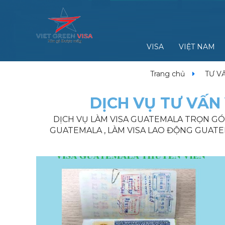
VISA
VIỆT NAM
Trang chủ
TƯ V
DỊCH VỤ TƯ VẤN 
DỊCH VỤ LÀM VISA GUATEMALA TRỌN GÓI,
GUATEMALA , LÀM VISA LAO ĐỘNG GUATEM