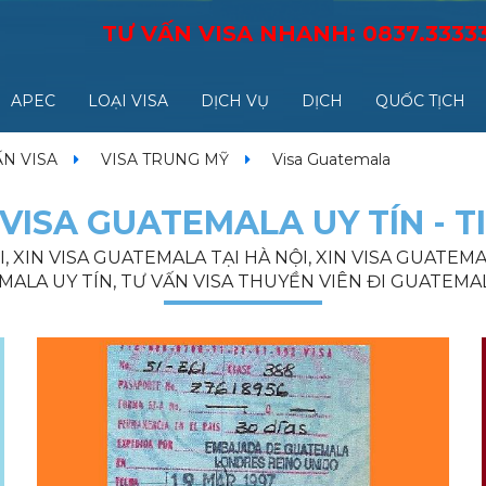
TƯ VẤN VISA NHANH:
0837.3333
APEC
LOẠI VISA
DỊCH VỤ
DỊCH
QUỐC TỊCH
ẤN VISA
VISA TRUNG MỸ
Visa Guatemala
VISA GUATEMALA UY TÍN - T
 XIN VISA GUATEMALA TẠI HÀ NỘI, XIN VISA GUATEMA
ALA UY TÍN, TƯ VẤN VISA THUYỀN VIÊN ĐI GUATEMALA