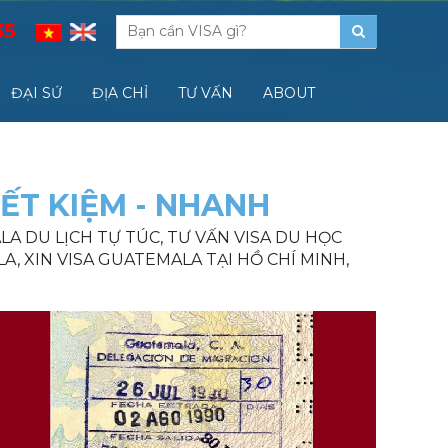
35
ĐẠI SỨ
ĐỊA CHỈ
TƯ VẤN
ABOUT
IẾT KIỆM - NHANH
LA DU LỊCH TỰ TÚC, TƯ VẤN VISA DU HỌC
, XIN VISA GUATEMALA TẠI HỒ CHÍ MINH,