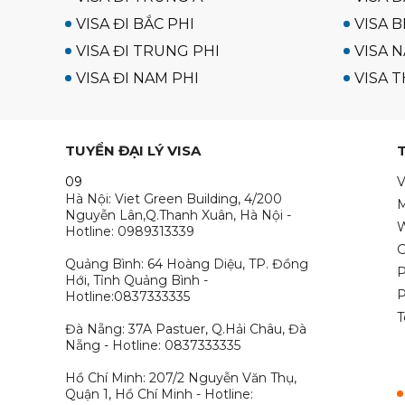
VISA ĐI BẮC PHI
VISA B
VISA ĐI TRUNG PHI
VISA N
VISA ĐI NAM PHI
VISA T
TUYỂN ĐẠI LÝ VISA
09
V
Hà Nội: Viet Green Building, 4/200
M
Nguyễn Lân,Q.Thanh Xuân, Hà Nội -
W
Hotline: 0989313339
G
Quảng Bình: 64 Hoàng Diệu, TP. Đồng
P
Hới, Tỉnh Quảng Bình -
P
Hotline:0837333335
T
Đà Nẵng: 37A Pastuer, Q.Hải Châu, Đà
Nẵng - Hotline: 0837333335
Hồ Chí Minh: 207/2 Nguyễn Văn Thụ,
Quận 1, Hồ Chí Minh - Hotline: