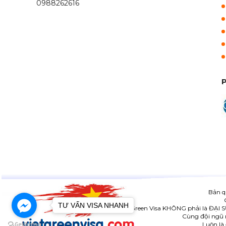
0988262616
Bản q
TƯ VẤN VISA NHANH
Viet Green Visa KHÔNG phải là ĐẠI 
Cùng đội ngũ n
Luôn là