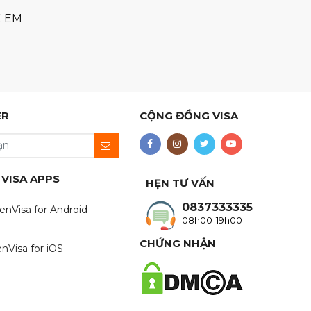
Ẻ EM
ER
CỘNG ĐỒNG VISA
 VISA APPS
HẸN TƯ VẤN
0837333335
enVisa for Android
08h00-19h00
CHỨNG NHẬN
nVisa for iOS