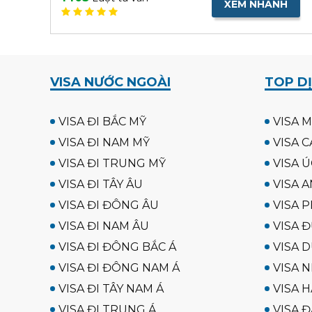
XEM NHANH
VISA NƯỚC NGOÀI
TOP DỊ
VISA ĐI BẮC MỸ
VISA M
VISA ĐI NAM MỸ
VISA C
VISA ĐI TRUNG MỸ
VISA Ú
VISA ĐI TÂY ÂU
VISA A
VISA ĐI ĐÔNG ÂU
VISA P
VISA ĐI NAM ÂU
VISA 
VISA ĐI ĐÔNG BẮC Á
VISA D
VISA ĐI ĐÔNG NAM Á
VISA N
VISA ĐI TÂY NAM Á
VISA 
VISA ĐI TRUNG Á
VISA Đ