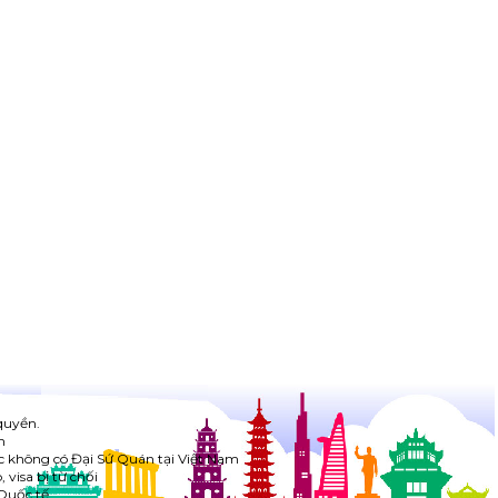
quyền.
h
c không có Đại Sứ Quán tại Việt Nam
visa bị từ chối
Quốc tế.