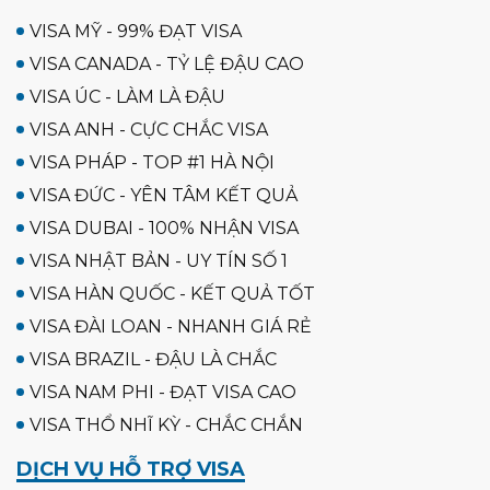
VISA MỸ - 99% ĐẠT VISA
VISA CANADA - TỶ LỆ ĐẬU CAO
VISA ÚC - LÀM LÀ ĐẬU
VISA ANH - CỰC CHẮC VISA
VISA PHÁP - TOP #1 HÀ NỘI
VISA ĐỨC - YÊN TÂM KẾT QUẢ
VISA DUBAI - 100% NHẬN VISA
VISA NHẬT BẢN - UY TÍN SỐ 1
VISA HÀN QUỐC - KẾT QUẢ TỐT
VISA ĐÀI LOAN - NHANH GIÁ RẺ
VISA BRAZIL - ĐẬU LÀ CHẮC
VISA NAM PHI - ĐẠT VISA CAO
VISA THỔ NHĨ KỲ - CHẮC CHẮN
DỊCH VỤ HỖ TRỢ VISA