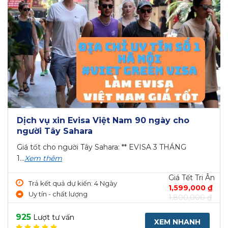
Dịch vụ xin Evisa Việt Nam 90 ngày cho
người Tây Sahara
Giá tốt cho người Tây Sahara: ** EVISA 3 THÁNG
1...
Xem thêm
Giá Tết Tri Ân
Trả kết quả dự kiến: 4 Ngày
1,599,000 ₫
Uy tín - chất lượng
1,800,000 ₫
925
Lượt tư vấn
XEM NHANH