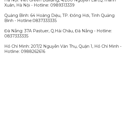
Hà Nội: Viet Green Building, 4/200 Nguyễn Lân,Q.Thanh
Xuân, Hà Nội - Hotline: 0989313339
Quảng Bình: 64 Hoàng Diệu, TP. Đồng Hới, Tỉnh Quảng
Bình - Hotline:0837333335
Đà Nẵng: 37A Pastuer, Q.Hải Châu, Đà Nẵng - Hotline:
0837333335
Hồ Chí Minh: 207/2 Nguyễn Văn Thụ, Quận 1, Hồ Chí Minh -
Hotline: 0988262616