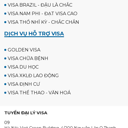
VISA BRAZIL - ĐẬU LÀ CHẮC
VISA NAM PHI - ĐẠT VISA CAO
VISA THỔ NHĨ KỲ - CHẮC CHẮN
DỊCH VỤ HỖ TRỢ VISA
GOLDEN VISA
VISA CHỮA BỆNH
VISA DU HỌC
VISA XKLĐ LAO ĐỘNG
VISA ĐỊNH CƯ
VISA THỂ THAO - VĂN HOÁ
TUYỂN ĐẠI LÝ VISA
09