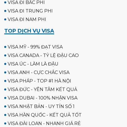
VISA ĐI BẮC PHI
VISA ĐI TRUNG PHI
VISA ĐI NAM PHI
TOP DỊCH VỤ VISA
VISA MỸ - 99% ĐẠT VISA
VISA CANADA - TỶ LỆ ĐẬU CAO
VISA ÚC - LÀM LÀ ĐẬU
VISA ANH - CỰC CHẮC VISA
VISA PHÁP - TOP #1 HÀ NỘI
VISA ĐỨC - YÊN TÂM KẾT QUẢ
VISA DUBAI - 100% NHẬN VISA
VISA NHẬT BẢN - UY TÍN SỐ 1
VISA HÀN QUỐC - KẾT QUẢ TỐT
VISA ĐÀI LOAN - NHANH GIÁ RẺ