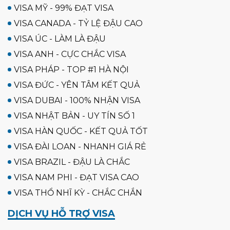
VISA MỸ - 99% ĐẠT VISA
VISA CANADA - TỶ LỆ ĐẬU CAO
VISA ÚC - LÀM LÀ ĐẬU
VISA ANH - CỰC CHẮC VISA
VISA PHÁP - TOP #1 HÀ NỘI
VISA ĐỨC - YÊN TÂM KẾT QUẢ
VISA DUBAI - 100% NHẬN VISA
VISA NHẬT BẢN - UY TÍN SỐ 1
VISA HÀN QUỐC - KẾT QUẢ TỐT
VISA ĐÀI LOAN - NHANH GIÁ RẺ
VISA BRAZIL - ĐẬU LÀ CHẮC
VISA NAM PHI - ĐẠT VISA CAO
VISA THỔ NHĨ KỲ - CHẮC CHẮN
DỊCH VỤ HỖ TRỢ VISA