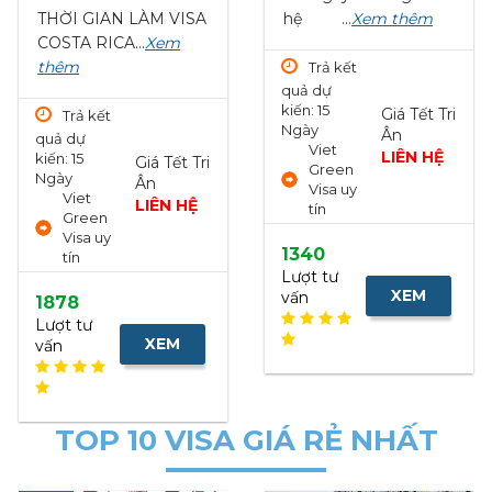
hệ ...
Xem thêm
thường: 6,990,000 đ
- Giá...
Xem thêm
Trả kết
quả dự
Trả kết
kiến: 15
Giá Tết Tri
quả dự
Giá Tết Tri
Ngày
kiến: 10
Ân
Ân
Viet
Ngày
LIÊN HỆ
5,990,000
Green
Phỏng
₫
Visa uy
vấn có
6,990,000
tín
kết
₫
quả
1340
ngay
Lượt tư
XEM
vấn
1826
Lượt
tư vấn
XEM
NHANH
NHANH
TOP 10 VISA GIÁ RẺ NHẤT