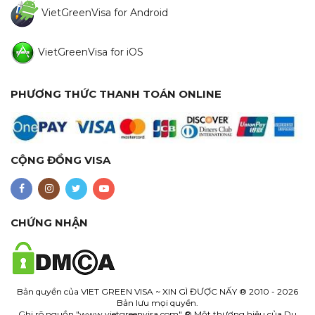
VietGreenVisa for Android
VietGreenVisa for iOS
PHƯƠNG THỨC THANH TOÁN ONLINE
CỘNG ĐỒNG VISA
CHỨNG NHẬN
Bản quyền của
VIET GREEN VISA ~ XIN GÌ ĐƯỢC NẤY
® 2010 - 2026
Bản lưu mọi quyền.
Ghi rõ nguồn "www.
vietgreenvisa.com
" ® Một thương hiệu của Du