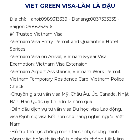
VIET GREEN VISA-LÀM LÀ ĐẬU
Địa chỉ: Hanoi:0989313339 - Danang:0837333335 -
Saigon:0988262616
#1 Trusted Vietnam Visa:
-Vietnam Visa Entry Permit and Quarantine Hotel
Serices
-Vietnam Visa on Arrival; Vietnam 5-year Visa
Exemption; Vietnam Visa Extension
-Vietnam Airport Assistance; Vietnam Work Permit;
Vietnam Temporary Residence Card; Vietnam Police
Check
-Chuyên gia tư vấn visa Mỹ, Châu Âu, Úc, Canada, Nhật
Bản, Hàn Quốc uy tín hơn 12 năm qua
-Dẫn đầu dịch vụ tư vấn visa Du học, visa Lao động,
visa Định cư, visa Kết hôn cho hàng nghìn người Việt
Nam
-Hỗ trợ thủ tục chứng minh tài chính, chứng minh
công việc, hoàn thiện thủ tục nhanh chóng tiết kiệm