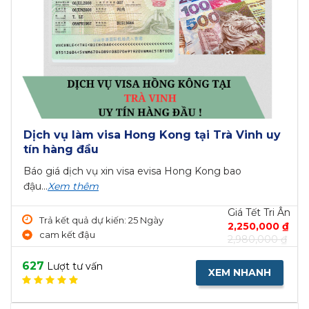
h uy
t Tri Ân
,000 ₫
,000 ₫
NH