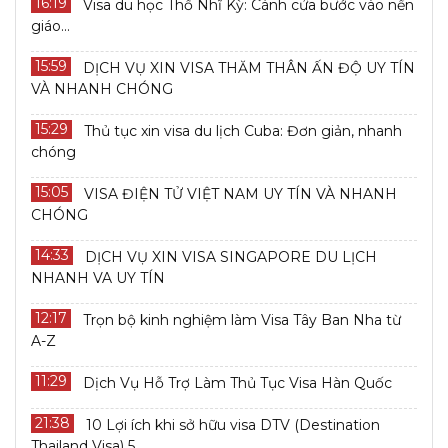
16:19
Visa du học Thổ Nhĩ Kỳ: Cánh cửa bước vào nền
giáo...
15:59
DỊCH VỤ XIN VISA THĂM THÂN ẤN ĐỘ UY TÍN
VÀ NHANH CHÓNG
15:29
Thủ tục xin visa du lịch Cuba: Đơn giản, nhanh
chóng
15:05
VISA ĐIỆN TỬ VIỆT NAM UY TÍN VÀ NHANH
CHÓNG
14:33
DỊCH VỤ XIN VISA SINGAPORE DU LỊCH
NHANH VA UY TÍN
12:17
Trọn bộ kinh nghiệm làm Visa Tây Ban Nha từ
A-Z
11:29
Dịch Vụ Hỗ Trợ Làm Thủ Tục Visa Hàn Quốc
21:38
10 Lợi ích khi sở hữu visa DTV (Destination
Thailand Visa) 5...