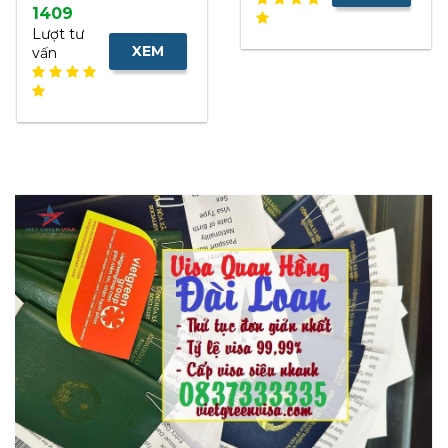
1409
NHANH
Lượt tư
XEM
vấn
NHANH