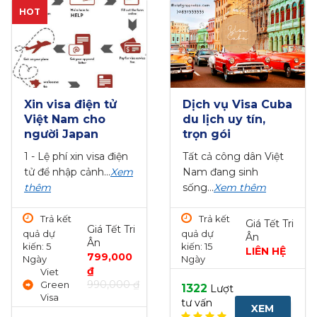
HOT
Xin visa điện tử
Dịch vụ Visa Cuba
Việt Nam cho
du lịch uy tín,
người Japan
trọn gói
1 - Lệ phí xin visa điện
Tất cả công dân Việt
tử để nhập cảnh...
Xem
Nam đang sinh
thêm
sống...
Xem thêm
Trả kết
Trả kết
Giá Tết Tri
Giá Tết Tri
quả dự
quả dự
Ân
Ân
kiến: 5
kiến: 15
LIÊN HỆ
799,000
Ngày
Ngày
₫
Viet
990,000 ₫
Green
1322
Lượt
Visa
tư vấn
XEM