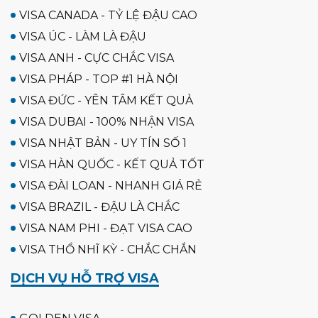
VISA CANADA - TỶ LỆ ĐẬU CAO
VISA ÚC - LÀM LÀ ĐẬU
VISA ANH - CỰC CHẮC VISA
VISA PHÁP - TOP #1 HÀ NỘI
VISA ĐỨC - YÊN TÂM KẾT QUẢ
VISA DUBAI - 100% NHẬN VISA
VISA NHẬT BẢN - UY TÍN SỐ 1
VISA HÀN QUỐC - KẾT QUẢ TỐT
VISA ĐÀI LOAN - NHANH GIÁ RẺ
VISA BRAZIL - ĐẬU LÀ CHẮC
VISA NAM PHI - ĐẠT VISA CAO
VISA THỔ NHĨ KỲ - CHẮC CHẮN
DỊCH VỤ HỖ TRỢ VISA