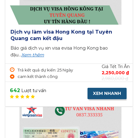
Dịch vụ làm visa Hong Kong tại Tiền G
giá rẻ
Báo giá dịch vụ xin visa evisa Hong Kong bao
đậu...
Xem thêm
t Tri Ân
Giá Tế
Trả kết quả dự kiến: 25 Ngày
,000 ₫
2,250
an toàn
,000 ₫
2,980
571
Lượt tư vấn
NH
XEM NHA