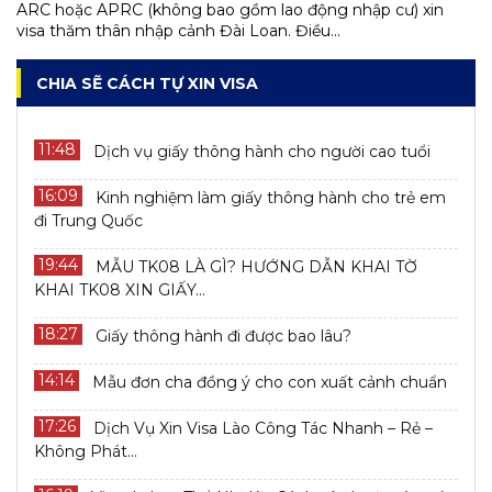
ARC hoặc APRC (không bao gồm lao động nhập cư) xin
visa thăm thân nhập cảnh Đài Loan. Điều...
CHIA SẼ CÁCH TỰ XIN VISA
11:48
Dịch vụ giấy thông hành cho người cao tuổi
16:09
Kinh nghiệm làm giấy thông hành cho trẻ em
đi Trung Quốc
19:44
MẪU TK08 LÀ GÌ? HƯỚNG DẪN KHAI TỜ
KHAI TK08 XIN GIẤY...
18:27
Giấy thông hành đi được bao lâu?
14:14
Mẫu đơn cha đồng ý cho con xuất cảnh chuẩn
17:26
Dịch Vụ Xin Visa Lào Công Tác Nhanh – Rẻ –
Không Phát...