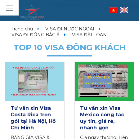
Trang chủ
VISA ĐI NƯỚC NGOÀI
VISA ĐI ĐÔNG BẮC Á
VISA ĐÀI LOAN
TOP 10 VISA ĐÔNG KHÁCH
HOT
Tư vấn xin Visa
Tư vấn visa Mỹ du
Mexico công tác
lịch trọn gói tại
uy tín, giá rẻ,
Hà Nội, Hồ Chí
nhanh gọn
Minh
Giá ngày thường: Liên
Giá ngày