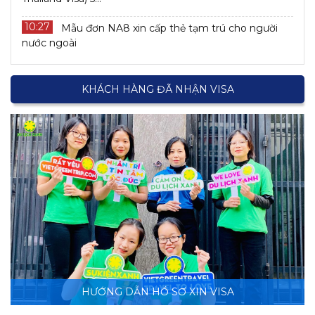
10:27
Mẫu đơn NA8 xin cấp thẻ tạm trú cho người
nước ngoài
KHÁCH HÀNG ĐÃ NHẬN VISA
HƯỚNG DẪN HỒ SƠ XIN VISA