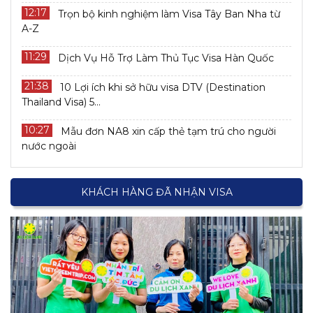
12:17
Trọn bộ kinh nghiệm làm Visa Tây Ban Nha từ
A-Z
11:29
Dịch Vụ Hỗ Trợ Làm Thủ Tục Visa Hàn Quốc
21:38
10 Lợi ích khi sở hữu visa DTV (Destination
Thailand Visa) 5...
10:27
Mẫu đơn NA8 xin cấp thẻ tạm trú cho người
nước ngoài
KHÁCH HÀNG ĐÃ NHẬN VISA