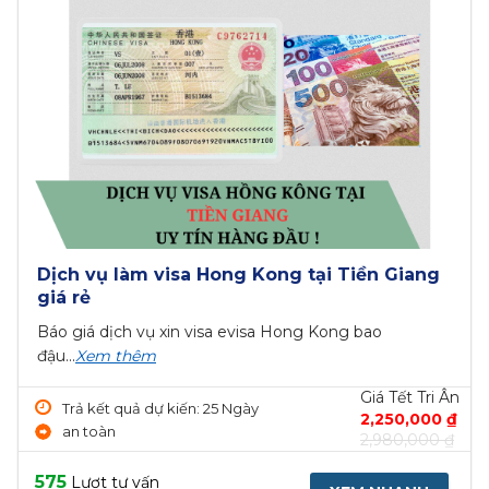
Địa chỉ Đại sứ quán Ukraina tại Việt Nam
Vì sao lựa chọn Viet Green Visa xin visa Ukraina
cho...
Xem thêm
Giá Tết Tri Ân
Trả kết quả dự kiến: 1 Ngày
LIÊN HỆ
Tư vấn miễn phí
619
Lượt tư vấn
XEM NHANH