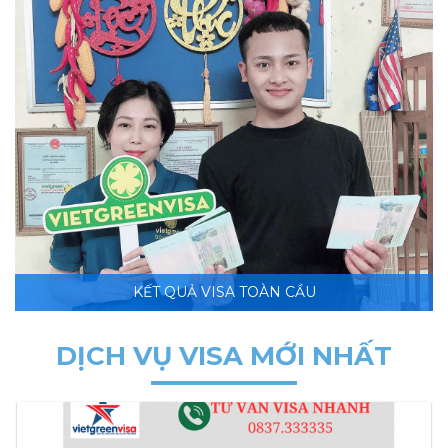
KẾT QUẢ VISA TOÀN CẦU
DỊCH VỤ VISA MỚI NHẤT
NEW