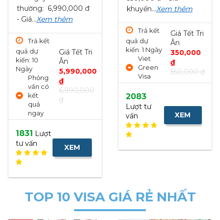
khuyến...
Xem thêm
HÀN...
Xem thêm
Trả kết
Trả kết
Giá Tết Tri
quả dự
quả dự
Ân
kiến: 1 Ngày
kiến: 8
Giá Tết Tri
350,000
Viet
Ngày
Ân
₫
Green
Viet
LIÊN HỆ
550,000 ₫
Visa
Green
Visa uy
tín
2083
Lượt tư
2067
XEM
vấn
Lượt tư
XEM
NHANH
vấn
NHANH
TOP 10 VISA GIÁ RẺ NHẤT