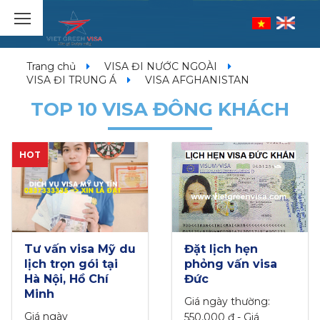
Trang chủ
VISA ĐI NƯỚC NGOÀI
VISA ĐI TRUNG Á
VISA AFGHANISTAN
TOP 10 VISA ĐÔNG KHÁCH
Đặt lịch hẹn
Xin Visa Hàn Quốc
phỏng vấn visa
du lịch uy tín,
Đức
trọn gói
Giá ngày thường:
BẢNG GIÁ VISA &
550,000 đ - Giá
THỜI GIAN LÀM VISA