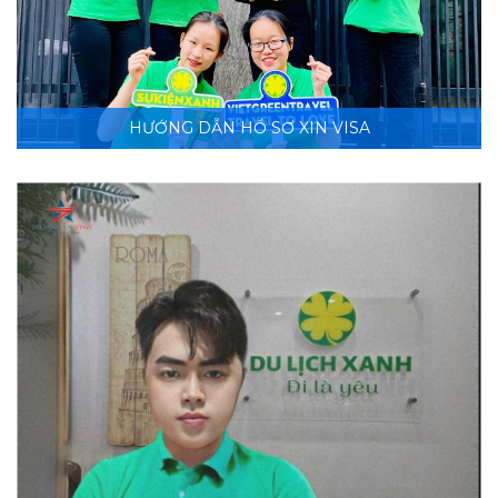
HƯỚNG DẪN HỒ SƠ XIN VISA