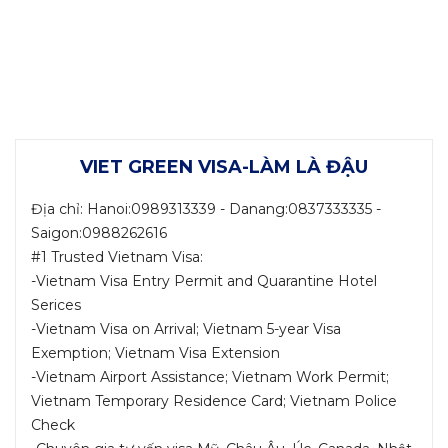
455
Lượt tư vấn
XEM NHANH
VIET GREEN VISA-LÀM LÀ ĐẬU
Địa chỉ: Hanoi:0989313339 - Danang:0837333335 -
Saigon:0988262616
#1 Trusted Vietnam Visa:
-Vietnam Visa Entry Permit and Quarantine Hotel
Serices
-Vietnam Visa on Arrival; Vietnam 5-year Visa
Exemption; Vietnam Visa Extension
-Vietnam Airport Assistance; Vietnam Work Permit;
Vietnam Temporary Residence Card; Vietnam Police
Check