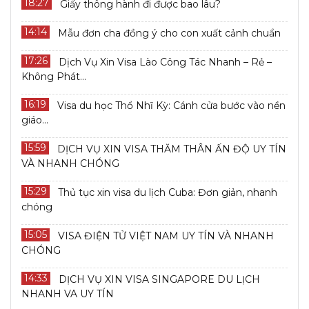
18:27
Giấy thông hành đi được bao lâu?
14:14
Mẫu đơn cha đồng ý cho con xuất cảnh chuẩn
17:26
Dịch Vụ Xin Visa Lào Công Tác Nhanh – Rẻ –
Không Phát...
16:19
Visa du học Thổ Nhĩ Kỳ: Cánh cửa bước vào nền
giáo...
15:59
DỊCH VỤ XIN VISA THĂM THÂN ẤN ĐỘ UY TÍN
VÀ NHANH CHÓNG
15:29
Thủ tục xin visa du lịch Cuba: Đơn giản, nhanh
chóng
15:05
VISA ĐIỆN TỬ VIỆT NAM UY TÍN VÀ NHANH
CHÓNG
14:33
DỊCH VỤ XIN VISA SINGAPORE DU LỊCH
NHANH VA UY TÍN