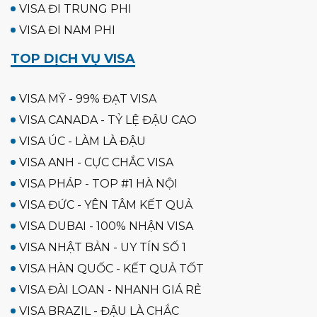
VISA ĐI TRUNG PHI
VISA ĐI NAM PHI
TOP DỊCH VỤ VISA
VISA MỸ - 99% ĐẠT VISA
VISA CANADA - TỶ LỆ ĐẬU CAO
VISA ÚC - LÀM LÀ ĐẬU
VISA ANH - CỰC CHẮC VISA
VISA PHÁP - TOP #1 HÀ NỘI
VISA ĐỨC - YÊN TÂM KẾT QUẢ
VISA DUBAI - 100% NHẬN VISA
VISA NHẬT BẢN - UY TÍN SỐ 1
VISA HÀN QUỐC - KẾT QUẢ TỐT
VISA ĐÀI LOAN - NHANH GIÁ RẺ
VISA BRAZIL - ĐẬU LÀ CHẮC