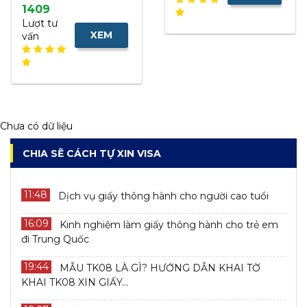
1409
NHANH
Lượt tư
XEM
vấn
NHANH
Chưa có dữ liệu
CHIA SẼ CÁCH TỰ XIN VISA
11:48
Dịch vụ giấy thông hành cho người cao tuổi
16:09
Kinh nghiệm làm giấy thông hành cho trẻ em
đi Trung Quốc
19:44
MẪU TK08 LÀ GÌ? HƯỚNG DẪN KHAI TỜ
KHAI TK08 XIN GIẤY...