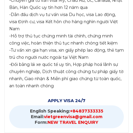
-Chuyên gia tư vấn visa Mỹ, Châu Âu, Úc, Canada, Nhật
Bản, Hàn Quốc uy tín hơn 12 năm qua
-Dẫn đầu dịch vụ tư vấn visa Du học, visa Lao động,
visa Định cư, visa Kết hôn cho hàng nghìn người Việt
Nam
-Hỗ trợ thủ tục chứng minh tài chính, chứng minh
công việc, hoàn thiện thủ tục nhanh chóng tiết kiệm
-Tư vấn xin gia hạn visa, xin giấy phép lao động, thẻ tạm
trú cho người nước ngoài tại Việt Nam
-Đổi bằng lái xe quốc tế uy tín, Hợp pháp hoá lãnh sự
chuyên nghiệp, Dịch thuật công chứng tư pháp giấy tờ
nhanh, Giao nhận & Miễn phí giao chứng từ toàn quốc,
an toàn nhanh chóng
APPLY VISA 24/7
English Speaking:
+84837333335
Email:
vietgreenvisa@gmail.com
Form:
NEW TRAVEL ENQUIRY