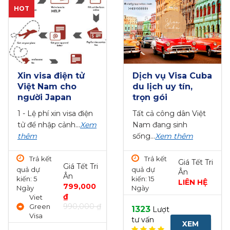
HOT
Xin visa điện tử
Dịch vụ Visa Cuba
Việt Nam cho
du lịch uy tín,
người Japan
trọn gói
1 - Lệ phí xin visa điện
Tất cả công dân Việt
tử để nhập cảnh...
Xem
Nam đang sinh
thêm
sống...
Xem thêm
Trả kết
Trả kết
Giá Tết Tri
Giá Tết Tri
quả dự
quả dự
Ân
Ân
kiến: 5
kiến: 15
LIÊN HỆ
799,000
Ngày
Ngày
₫
Viet
990,000 ₫
Green
1323
Lượt
Visa
tư vấn
XEM