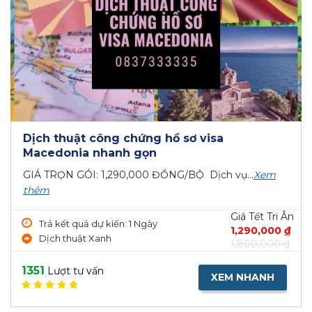
Dịch thuật công chứng hồ sơ visa
Macedonia nhanh gọn
GIÁ TRỌN GÓI: 1,290,000 ĐỒNG/BỘ Dịch vụ...
Xem
thêm
Giá Tết Tri Ân
Trả kết quả dự kiến: 1 Ngày
1,290,000 ₫
Dịch thuật Xanh
1,800,000 ₫
1351
Lượt tư vấn
XEM NHANH