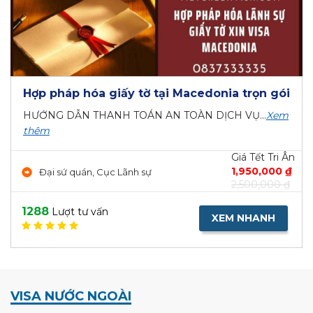
Hợp pháp hóa giấy tờ tại Macedonia trọn gói
HƯỚNG DẪN THANH TOÁN AN TOÀN DỊCH VỤ...
Xem
thêm
Giá Tết Tri Ân
1,950,000 ₫
Đại sứ quán, Cục Lãnh sự
2,500,000 ₫
1288
Lượt tư vấn
XEM NHANH
VISA NƯỚC NGOÀI