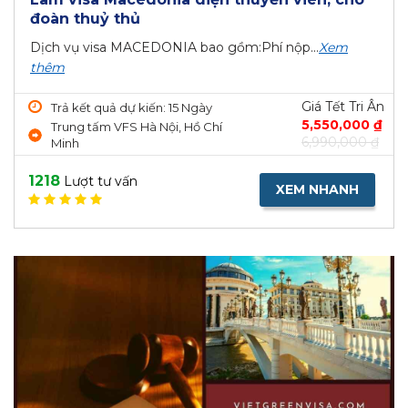
đoàn thuỷ thủ
Dịch vụ visa MACEDONIA bao gồm:Phí nộp...
Xem
thêm
Giá Tết Tri Ân
Trả kết quả dự kiến: 15 Ngày
5,550,000 ₫
Trung tấm VFS Hà Nội, Hồ Chí
6,990,000 ₫
Minh
1218
Lượt tư vấn
XEM NHANH