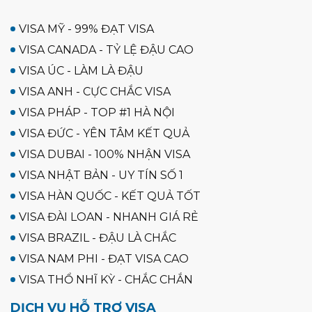
VISA MỸ - 99% ĐẠT VISA
VISA CANADA - TỶ LỆ ĐẬU CAO
VISA ÚC - LÀM LÀ ĐẬU
VISA ANH - CỰC CHẮC VISA
VISA PHÁP - TOP #1 HÀ NỘI
VISA ĐỨC - YÊN TÂM KẾT QUẢ
VISA DUBAI - 100% NHẬN VISA
VISA NHẬT BẢN - UY TÍN SỐ 1
VISA HÀN QUỐC - KẾT QUẢ TỐT
VISA ĐÀI LOAN - NHANH GIÁ RẺ
VISA BRAZIL - ĐẬU LÀ CHẮC
VISA NAM PHI - ĐẠT VISA CAO
VISA THỔ NHĨ KỲ - CHẮC CHẮN
DỊCH VỤ HỖ TRỢ VISA