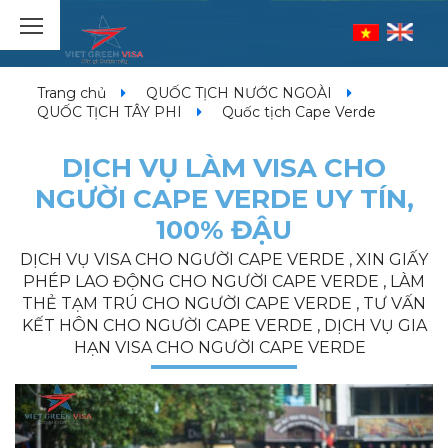
Trang chủ
QUỐC TỊCH NƯỚC NGOÀI
QUỐC TỊCH TÂY PHI
Quốc tịch Cape Verde
DỊCH VỤ LÀM VISA CHO
NGƯỜI CAPE VERDE UY TÍN,
100% ĐẬU
DỊCH VỤ VISA CHO NGƯỜI CAPE VERDE , XIN GIẤY
PHÉP LAO ĐỘNG CHO NGƯỜI CAPE VERDE , LÀM
THẺ TẠM TRÚ CHO NGƯỜI CAPE VERDE , TƯ VẤN
KẾT HÔN CHO NGƯỜI CAPE VERDE , DỊCH VỤ GIA
HẠN VISA CHO NGƯỜI CAPE VERDE