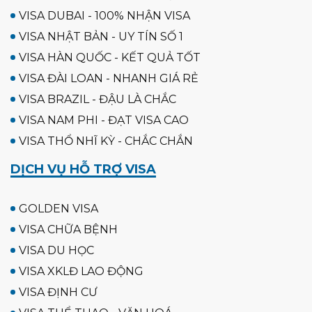
VISA DUBAI - 100% NHẬN VISA
VISA NHẬT BẢN - UY TÍN SỐ 1
VISA HÀN QUỐC - KẾT QUẢ TỐT
VISA ĐÀI LOAN - NHANH GIÁ RẺ
VISA BRAZIL - ĐẬU LÀ CHẮC
VISA NAM PHI - ĐẠT VISA CAO
VISA THỔ NHĨ KỲ - CHẮC CHẮN
DỊCH VỤ HỖ TRỢ VISA
GOLDEN VISA
VISA CHỮA BỆNH
VISA DU HỌC
VISA XKLĐ LAO ĐỘNG
VISA ĐỊNH CƯ